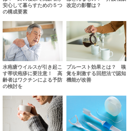
安心して暮らすための５つ
改定の影響は？
の構成要素
水疱瘡ウイルスが引き起こ
プルースト効果とは？ 嗅
す帯状疱疹に要注意！ 高
覚を刺激する回想法で認知
齢者はワクチンによる予防
機能が改善
の検討を