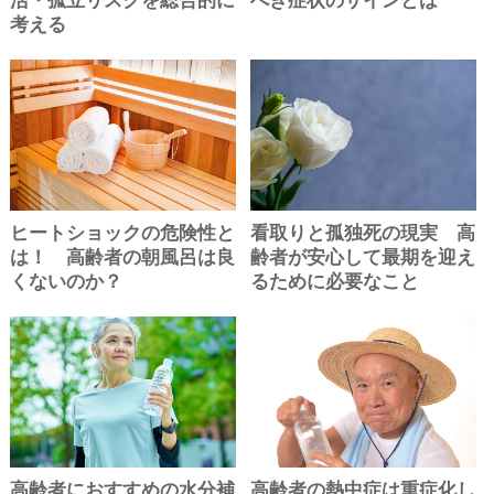
活・孤立リスクを総合的に
べき症状のサインとは
考える
ヒートショックの危険性と
看取りと孤独死の現実 高
は！ 高齢者の朝風呂は良
齢者が安心して最期を迎え
くないのか？
るために必要なこと
高齢者におすすめの水分補
高齢者の熱中症は重症化し