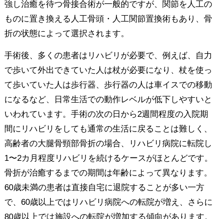
強し治癒を待つ骨接合術が一般的ですが、関節を人工の
ものに置き換える人工骨頭・人工関節置換術もあり、骨
折の状態によって選択されます。
手術後、多くの患者はリハビリが必要で、例えば、自力
で歩いて外出できていた人は杖が必要になり、杖を使っ
て歩いていた人は歩行器、歩行器の人は車イスでの移動
になるなど、日常生活での動作レベルが低下しやすいと
いわれています。手術の次の日から2週間程度の入院期
間にリハビリをしても通常の生活に戻ることは難しく、
高齢者の大腿骨頸部骨折の場合、リハビリ病院に転院し
1〜2カ月程度リハビリを続けるケースがほとんどです。
骨折が治癒するまでの期間は年齢によって異なります。
60歳未満の患者は直接自宅に退院することが多い一方
で、60歳以上ではリハビリ病院への転院が増え、さらに
80歳以上では施設への転院が増加する傾向があります。