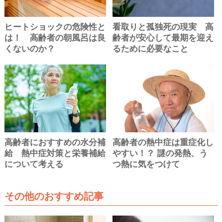
ヒートショックの危険性と
看取りと孤独死の現実 高
は！ 高齢者の朝風呂は良
齢者が安心して最期を迎え
くないのか？
るために必要なこと
高齢者におすすめの水分補
高齢者の熱中症は重症化し
給 熱中症対策と栄養補給
やすい！？ 謎の発熱、う
について考える
つ熱に気をつけて
その他のおすすめ記事