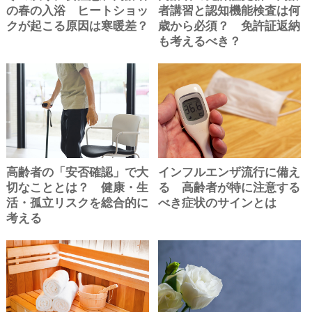
の春の入浴 ヒートショッ
者講習と認知機能検査は何
クが起こる原因は寒暖差？
歳から必須？ 免許証返納
も考えるべき？
高齢者の「安否確認」で大
インフルエンザ流行に備え
切なこととは？ 健康・生
る 高齢者が特に注意する
活・孤立リスクを総合的に
べき症状のサインとは
考える