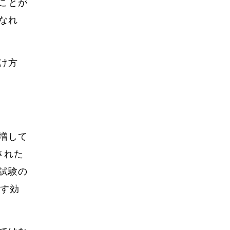
ことが
なれ
け方
増して
された
試験の
らす効