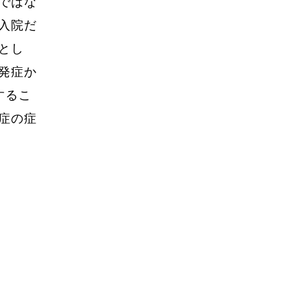
ではな
入院だ
とし
発症か
するこ
症の症