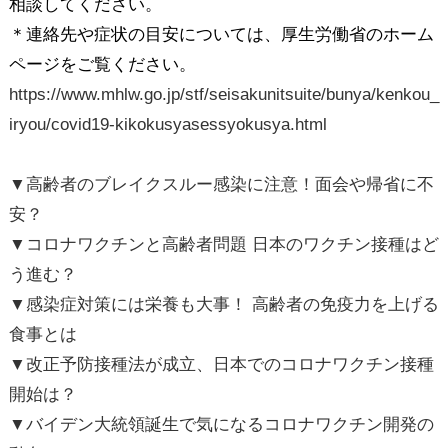
相談してください。
＊連絡先や症状の目安については、厚生労働省のホーム
ページをご覧ください。
https://www.mhlw.go.jp/stf/seisakunitsuite/bunya/kenkou_
iryou/covid19-kikokusyasessyokusya.html
▼高齢者のブレイクスルー感染に注意！面会や帰省に不
安？
▼コロナワクチンと高齢者問題 日本のワクチン接種はど
う進む？
▼感染症対策には栄養も大事！ 高齢者の免疫力を上げる
食事とは
▼改正予防接種法が成立、日本でのコロナワクチン接種
開始は？
▼バイデン大統領誕生で気になるコロナワクチン開発の