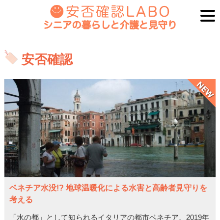
安否確認
ベネチア水没!? 地球温暖化による水害と高齢者見守りを
考える
「水の都」として知られるイタリアの都市ベネチア。2019年