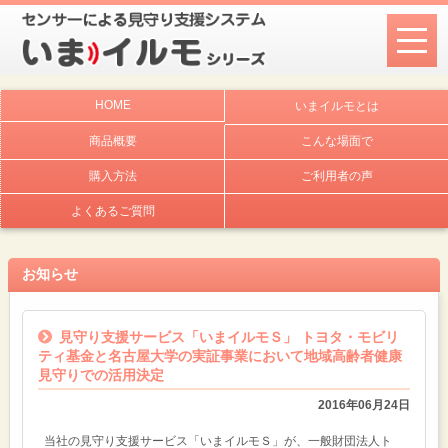
HOME
いまイルモとは
商品概要
こんな場面で
購入方法
ご利用者の声
よくあるご質問
お知らせ
見守り支援サービス「いまイルモＳ」 トヨタ・モビリ
ティ基金と名古屋大学の実証事業において地域高齢者健康
見守りでの活用決定
2016年06月24日
当社の見守り支援サービス「いまイルモＳ」が、一般財団法人ト