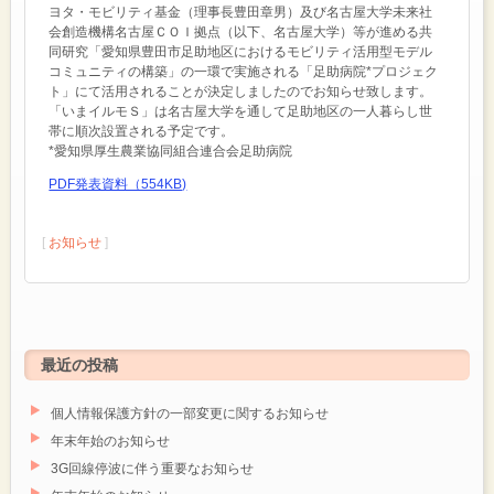
ヨタ・モビリティ基金（理事長豊田章男）及び名古屋大学未来社
会創造機構名古屋ＣＯＩ拠点（以下、名古屋大学）等が進める共
同研究「愛知県豊田市足助地区におけるモビリティ活用型モデル
コミュニティの構築」の一環で実施される「足助病院*プロジェク
ト」にて活用されることが決定しましたのでお知らせ致します。
「いまイルモＳ」は名古屋大学を通して足助地区の一人暮らし世
帯に順次設置される予定です。
*愛知県厚生農業協同組合連合会足助病院
PDF発表資料（554KB)
[
お知らせ
]
最近の投稿
個人情報保護方針の一部変更に関するお知らせ
年末年始のお知らせ
3G回線停波に伴う重要なお知らせ